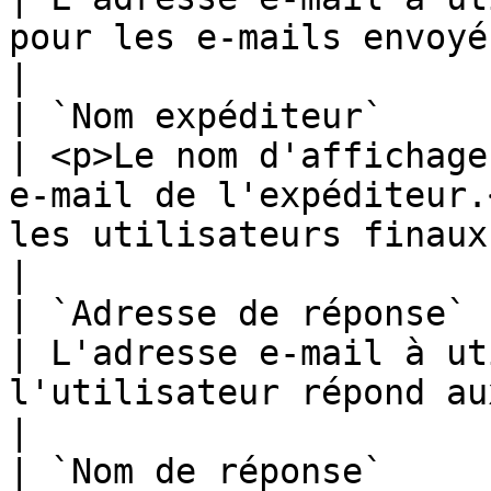
pour les e-mails envoyés par GLPI.                                                                    
|

| `Nom expéditeur`                                                                           
| <p>Le nom d'affichage
e-mail de l'expéditeur.
les utilisateurs finaux.</p>                                                    
|

| `Adresse de réponse`                                                                       
| L'adresse e-mail à ut
l'utilisateur répond aux notifications par e-mail.                        
|

| `Nom de réponse`                                                                           