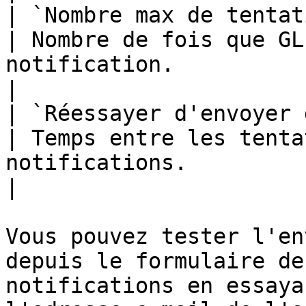
| `Nombre max de tentatives de livraison`           
| Nombre de fois que GL
notification.                                                                                                                                         
|

| `Réessayer d'envoyer dans (minutes)`                  
| Temps entre les tenta
notifications.                                                                                                                                          
|

Vous pouvez tester l'en
depuis le formulaire de
notifications en essaya