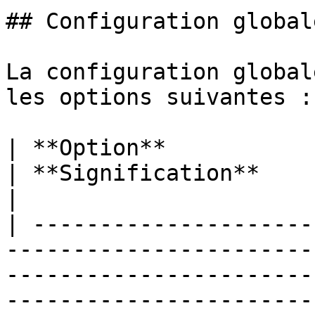
## Configuration globale
La configuration global
les options suivantes :

| **Option**                                                                                 
| **Signification**                                                                                                                                                                                   
|

| ---------------------
-----------------------
-----------------------
-----------------------