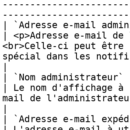
-----------------------
-----------------------
| `Adresse e-mail administrateur`                                
| <p>Adresse e-mail de 
<br>Celle-ci peut être 
spécial dans les notifications.</p>                                
|

| `Nom administrateur`                                                                       
| Le nom d'affichage à 
mail de l'administrateur.                                                                                                                 
|

| `Adresse e-mail expéditeur`                                             
| L'adresse e-mail à ut