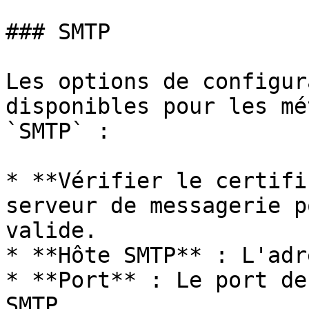
### SMTP

Les options de configur
disponibles pour les mé
`SMTP` :

* **Vérifier le certifi
serveur de messagerie p
valide.

* **Hôte SMTP** : L'adr
* **Port** : Le port de
SMTP.
