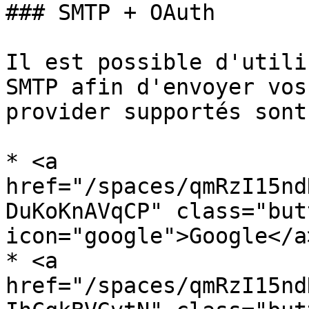
### SMTP + OAuth

Il est possible d'utili
SMTP afin d'envoyer vos
provider supportés sont 
* <a 
href="/spaces/qmRzI15nd
DuKoKnAVqCP" class="but
icon="google">Google</a>
* <a 
href="/spaces/qmRzI15nd