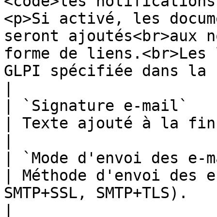
<code>les notifications
<p>Si activé, les docum
seront ajoutés<br>aux n
forme de liens.<br>Les 
GLPI spécifiée dans la 
|

| `Signature e-mail`                                                                         
| Texte ajouté à la fin de chaque notification.                                                  
|

| `Mode d'envoi des e-mails`                                                
| Méthode d'envoi des e
SMTP+SSL, SMTP+TLS).                                                                                                                                        
|
