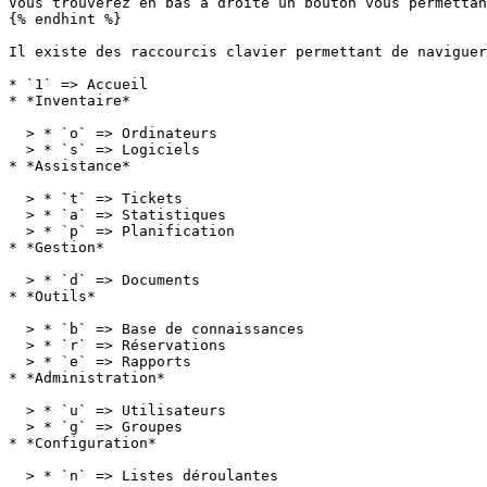
Vous trouverez en bas à droite un bouton vous permettan
{% endhint %}

Il existe des raccourcis clavier permettant de naviguer
* `1` => Accueil

* *Inventaire*

  > * `o` => Ordinateurs

  > * `s` => Logiciels

* *Assistance*

  > * `t` => Tickets

  > * `a` => Statistiques

  > * `p` => Planification

* *Gestion*

  > * `d` => Documents

* *Outils*

  > * `b` => Base de connaissances

  > * `r` => Réservations

  > * `e` => Rapports

* *Administration*

  > * `u` => Utilisateurs

  > * `g` => Groupes

* *Configuration*

  > * `n` => Listes déroulantes
