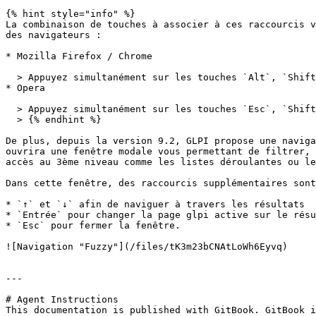
{% hint style="info" %}

La combinaison de touches à associer à ces raccourcis v
des navigateurs :

* Mozilla Firefox / Chrome

  > Appuyez simultanément sur les touches `Alt`, `Shift` et *le raccourci souhaité*.

* Opera

  > Appuyez simultanément sur les touches `Esc`, `Shift` et *le raccourci souhaité*.

  > {% endhint %}

De plus, depuis la version 9.2, GLPI propose une naviga
ouvrira une fenêtre modale vous permettant de filtrer, 
accès au 3ème niveau comme les listes déroulantes ou le
Dans cette fenêtre, des raccourcis supplémentaires sont
* `↑` et `↓` afin de naviguer à travers les résultats

* `Entrée` pour changer la page glpi active sur le résu
* `Esc` pour fermer la fenêtre.

![Navigation "Fuzzy"](/files/tK3m23bCNAtLoWh6Eyvq)

---

# Agent Instructions

This documentation is published with GitBook. GitBook i