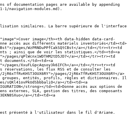
ns of documentation pages are available by appending 
1-1/navigation-modules.md).

lisation similaires. La barre supérieure de l'interface 
"image">Cover image</th><th data-hidden data-card-
nne accès aux différents matériels inventoriés</td><td>
Bst">/pages/WzPRNDuPPfCakSQtCBst</a></td></tr><tr><td 
nts ; ainsi que de voir les statistiques.</td><td><a 
">/pages/qPlWcnx1WDTHM2tD5JD7</a></td></tr><tr><td 
t documents.</td><td><a 
">/pages/XxuFLGpcAqsoy3k6IFCh</a></td></tr><tr><td 
s réservations, les flux RSS et de consulter les 
/2jR6xTfRvKHST3OUX6RY">/pages/2jR6xTfRvKHST3OUX6RY</a>
 groupes, entités, profils, règles et dictionnaires. Il 
es/sQKl41ovPkUdSbbbaliO</a></td><td><a 
IGURATION</strong></td><td>Donne accès aux options de 
ens externes, SLA, gestion des titres, des composants 
3EKN8SXuo</a></td><td><a 
est présenté à l'utilisateur dans le fil d'Ariane.
