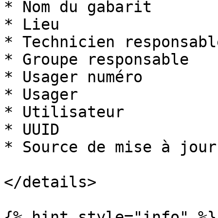
* Nom du gabarit

* Lieu

* Technicien responsable
* Groupe responsable

* Usager numéro

* Usager

* Utilisateur

* UUID

* Source de mise à jour

</details>

{% hint style="info" %}
