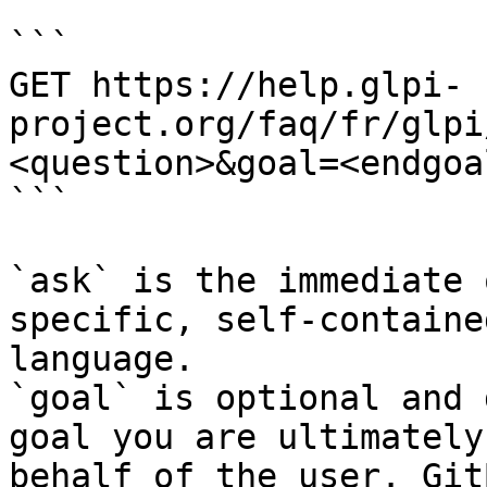
```

GET https://help.glpi-
project.org/faq/fr/glpi
<question>&goal=<endgoal
```

`ask` is the immediate 
specific, self-containe
language.

`goal` is optional and 
goal you are ultimately
behalf of the user. Git