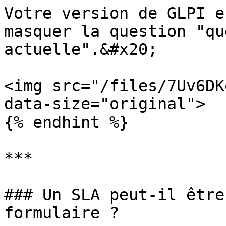
Votre version de GLPI e
masquer la question "qu
actuelle".&#x20;

<img src="/files/7Uv6DK
data-size="original">

{% endhint %}

***

### Un SLA peut-il être
formulaire ?
