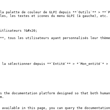
la palette de couleur de GLPI depuis **`Outils`** > **`P
les, les textes et icones du menu GLPI (à gauche), etc.

itlisateurs ?&#x20;

**, tous les utilisateurs ayant personnalisés leur thème
 la sélectionner depuis **`Entité`** > *`Mon_entité`* > 
s the documentation platform designed so that both human
m.

 available in this page, you can query the documentation