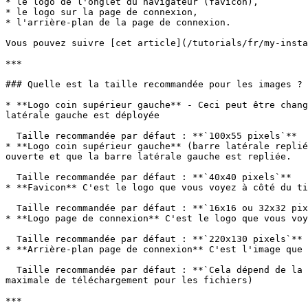
* le logo de l'onglet du navigateur (favicon),

* le logo sur la page de connexion,

* l'arrière-plan de la page de connexion.

Vous pouvez suivre [cet article](/tutorials/fr/my-insta
***

### Quelle est la taille recommandée pour les images ?

* **Logo coin supérieur gauche** - Ceci peut être chang
latérale gauche est déployée

  Taille recommandée par défaut : **`100x55 pixels`**

* **Logo coin supérieur gauche** (barre latérale replié
ouverte et que la barre latérale gauche est repliée.

  Taille recommandée par défaut : **`40x40 pixels`**

* **Favicon** C'est le logo que vous voyez à côté du ti
  Taille recommandée par défaut : **`16x16 ou 32x32 pixels`**

* **Logo page de connexion** C'est le logo que vous voy
  Taille recommandée par défaut : **`220x130 pixels`**

* **Arrière-plan page de connexion** C'est l'image que 
  Taille recommandée par défaut : **`Cela dépend de la taille habituelle de vos écrans`**. Plus c'est grand, mieux c'est. (Assurez-vous de ne pas dépasser la limite 
maximale de téléchargement pour les fichiers)

***
