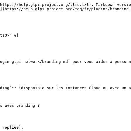
https://help.glpi-project.org/llms.txt). Markdown versio
](https://help.glpi-project.org/faq/fr/plugins/branding.
tzQ>" %}

ugin-glpi-network/branding.md) pour vous aider à personn
ding`** (disponible sur les instances Cloud ou avec un a
s avec branding ?

 repliée),
