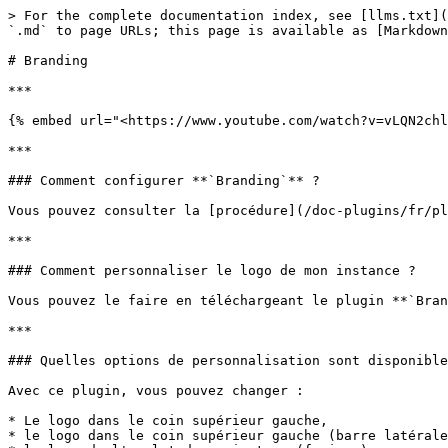
> For the complete documentation index, see [llms.txt](
`.md` to page URLs; this page is available as [Markdown
# Branding

***

{% embed url="<https://www.youtube.com/watch?v=vLQN2chl
***

### Comment configurer **`Branding`** ?

Vous pouvez consulter la [procédure](/doc-plugins/fr/pl
***

### Comment personnaliser le logo de mon instance ?

Vous pouvez le faire en téléchargeant le plugin **`Bran
***

### Quelles options de personnalisation sont disponible
Avec ce plugin, vous pouvez changer :

* Le logo dans le coin supérieur gauche,

* le logo dans le coin supérieur gauche (barre latérale