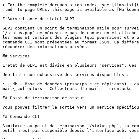
> For the complete documentation index, see [llms.txt](
`.md` to page URLs; this page is available as [Markdown
# Surveillance du statut GLPI

GLPI contient un point de terminaison utile pour survei
`/status.php` ne nécessite pas de connexion et affiche 
les noms et versions des plugins (qui pourraient être u
commande CLI sont présentées au format JSON. La différe
récupérer des informations privées.

## Services

L'état de GLPI est divisé en plusieurs "services". Ces 
Une liste non exhaustive des services disponibles :

: - db - Base de données (principale et réplicats) - ca
mail\_collectors - Collecteurs d'e-mails - crontasks - 
## Point de terminaison de statut

Vous pouvez filtrer la sortie vers un service spécifiqu
## Commande CLI

Similaire au point de terminaison `/status.php`, la com
outil n'est pas disponible depuis l'interface web, vous