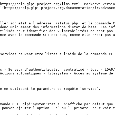
https://help.glpi-project.org/llms.txt). Markdown versio
](https://help.glpi-project.org/documentation/fr/advance
ller son état à l'adresse `/status.php` et la commande C
donc uniquement des informations d'état de base. Les inf
tilisés pour identifier des vulnérabilités) ne sont pas 
nce avec la commande CLI est que, comme elle n'est pas a
services peuvent être listés à l'aide de la commande CLI
s - Serveur d'authentification centralisé - ldap - LDAP/
Actions automatiques - filesystem - Accès au système de 
e en utilisant le paramètre de requête `service`.

mande CLI `glpi:system:status` n'affiche par défaut que 
 pouvez ajouter l'option `-p` ou `--private` pour voir t