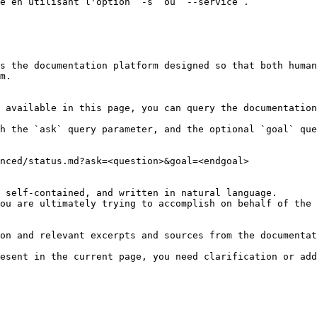
e en utilisant l'option `-s` ou `--service`.

s the documentation platform designed so that both human
m.

 available in this page, you can query the documentation
h the `ask` query parameter, and the optional `goal` que
nced/status.md?ask=<question>&goal=<endgoal>

 self-contained, and written in natural language.

ou are ultimately trying to accomplish on behalf of the 
on and relevant excerpts and sources from the documentat
esent in the current page, you need clarification or add