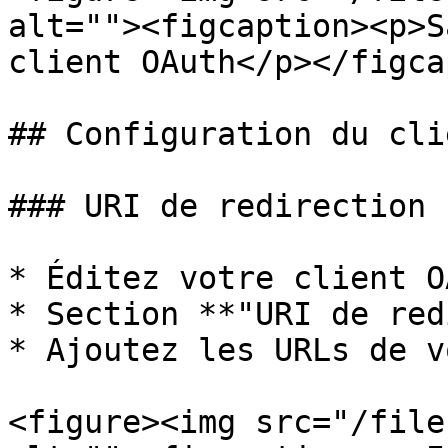
alt=""><figcaption><p>S
client OAuth</p></figca
## Configuration du cli
### URI de redirection

* Éditez votre client OA
* Section **"URI de red
* Ajoutez les URLs de v
<figure><img src="/file