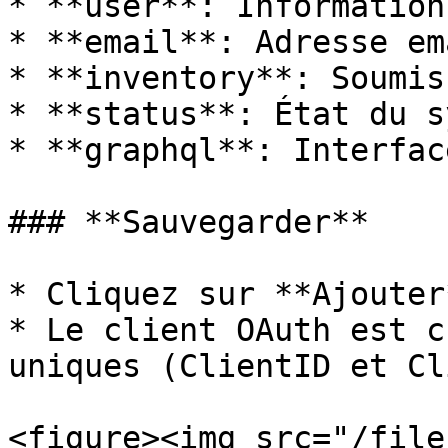
* **user**: Information
* **email**: Adresse em
* **inventory**: Soumis
* **status**: État du s
* **graphql**: Interfac
### **Sauvegarder**

* Cliquez sur **Ajouter
* Le client OAuth est c
uniques (ClientID et Cl
<figure><img src="/file