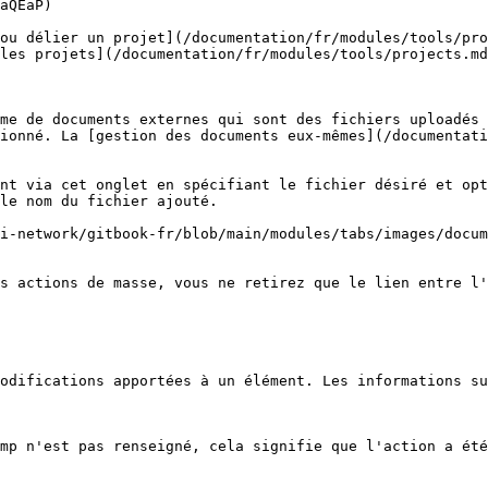
aQEaP)

ou délier un projet](/documentation/fr/modules/tools/pro
les projets](/documentation/fr/modules/tools/projects.md
me de documents externes qui sont des fichiers uploadés 
ionné. La [gestion des documents eux-mêmes](/documentati
nt via cet onglet en spécifiant le fichier désiré et opt
le nom du fichier ajouté.

i-network/gitbook-fr/blob/main/modules/tabs/images/docum
s actions de masse, vous ne retirez que le lien entre l'
odifications apportées à un élément. Les informations su
mp n'est pas renseigné, cela signifie que l'action a été