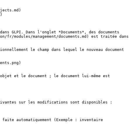
jects.md)

)

dans GLPI. Dans l'onglet *Documents*, des documents 
on/fr/modules/management/documents.md) est traitée dans 
ionnellement le champ dans lequel le nouveau document 
ents.png)

objet et le document ; le document lui-même est 
ivantes sur les modifications sont disponibles :

 faite automatiquement (Exemple : inventaire 