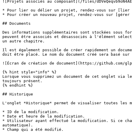
![Projets associés au composant](/files/dDVeQeqvb9oN4AE
* Pour lier ou délier un projet, rendez-vous sur [lier 
* Pour créer un nouveau projet, rendez-vous sur [gérer 
## Documents

Des informations supplémentaires sont stockées sous for
peuvent être associés et désassociés à l'élément sélect
un autre chapitre.

Il est également possible de créer rapidement un docume
doit être placé. Le nom du document créé sera basé sur 
![Écran de création de document](https://github.com/glp
{% hint style="info" %}

Lorsque vous supprimez un document de cet onglet via le
toujours présent.

{% endhint %}

## Historique

L'onglet *Historique* permet de visualiser toutes les m
* ID de la modification.

* Date et heure de la modification.

* Utilisateur ayant effectué la modification. Si ce cha
automatique).

* Champ qui a été modifié.
