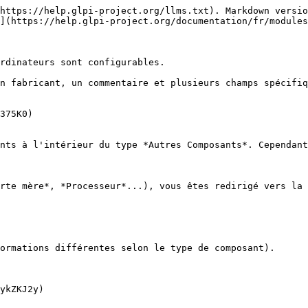
https://help.glpi-project.org/llms.txt). Markdown versio
](https://help.glpi-project.org/documentation/fr/modules
rdinateurs sont configurables.

n fabricant, un commentaire et plusieurs champs spécifiq
375K0)

nts à l'intérieur du type *Autres Composants*. Cependant
rte mère*, *Processeur*...), vous êtes redirigé vers la 
ormations différentes selon le type de composant).

ykZKJ2y)
