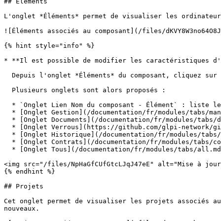
## Éléments

L'onglet *Éléments* permet de visualiser les ordinateur
![Éléments associés au composant](/files/dKVY8W3no64O8J
{% hint style="info" %}

* **Il est possible de modifier les caractéristiques d'
  Depuis l'onglet *Éléments* du composant, cliquez sur le lien **Mettre à jour**.

  Plusieurs onglets sont alors proposés :

  * `Onglet Lien Nom du composant - Élément` : liste les caractéristiques de ce composant

  * [Onglet Gestion](/documentation/fr/modules/tabs/management.md) : gérer les informations financières et administratives

  * [Onglet Documents](/documentation/fr/modules/tabs/documents.md)

  * [Onglet Verrous](https://github.com/glpi-network/gitbook-fr/blob/main/manual/modules/configuration/broken-reference/README.md)

  * [Onglet Historique](/documentation/fr/modules/tabs/historical.md)

  * [Onglet Contrats](/documentation/fr/modules/tabs/contacts.md)

  * [Onglet Tous](/documentation/fr/modules/tabs/all.md) : pour un élément, toutes les informations sont affichées sur une page

<img src="/files/NpHaGfCUfGtcLJqJ47eE" alt="Mise à jour
{% endhint %}

## Projets

Cet onglet permet de visualiser les projets associés au
nouveaux.
