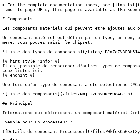
> For the complete documentation index, see [llms.txt](
`.md` to page URLs; this page is available as [Markdown
# Composants

Les composants matériels qui peuvent être ajoutés aux o
Un composant matériel est défini par un type, un nom, u
mère, vous pouvez saisir le chipset.

![Liste des types de composants](/files/LDJmZaZV3FBh514
{% hint style="info" %}

Il est possible de renseigner d'autres types de composa
ceux listés ici.

{% endhint %}

Une fois qu'un type de composant a été sélectionné (*Ca
![Liste des composants](/files/NmjE22OhVHKc6Oa4DJtn)

## Principal

Informations qui définissent un composant matériel (inf
Exemple pour un Processeur :

![Détails du composant Processeur](/files/WkfekQaGkxtXy