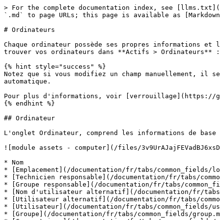
> For the complete documentation index, see [llms.txt](https://help.glpi-project.org/llms.txt). Markdown versions of documentation pages are available by appending `.md` to page URLs; this page is available as [Markdown](https://help.glpi-project.org/documentation/fr/modules/assets/computers.md).

# Ordinateurs

Chaque ordinateur possède ses propres informations et le matériel associé (moniteur, composants, etc.). Toutes ces informations sont divisées en onglets. Vous pouvez trouver vos ordinateurs dans **Actifs > Ordinateurs** :

{% hint style="success" %}
Notez que si vous modifiez un champ manuellement, il sera considéré comme verrouillé. Cela l'empêchera d'être modifié lors du prochain téléchargement de l'inventaire automatique.

Pour plus d'informations, voir [verrouillage](https://github.com/glpi-network/gitbook-fr/blob/main/manual/modules/assets/broken-reference/README.md)
{% endhint %}

## Ordinateur

L'onglet Ordinateur, comprend les informations de base sur la machine :

![module assets - computer](/files/3v9UrAJajFEVadBJ6xsD)

* Nom
* [Emplacement](/documentation/fr/tabs/common_fields/location.md)
* [Technicien responsable](/documentation/fr/tabs/common_fields/technician_in_charge.md)
* [Groupe responsable](/documentation/fr/tabs/common_fields/group_in_charge.md)
* [Nom d'utilisateur alternatif](/documentation/fr/tabs/common_fields/alternate_username.md)
* [Utilisateur alternatif](/documentation/fr/tabs/common_fields/alternate_user.md)
* [Utilisateur](/documentation/fr/tabs/common_fields/user.md)
* [Groupe](/documentation/fr/tabs/common_fields/group.md)
* [Commentaires](/documentation/fr/tabs/common_fields/comments.md)
* [Statut](/documentation/fr/tabs/common_fields/status.md)
* [Type d'ordinateur](/documentation/fr/tabs/common_fields/asset_type.md)
* [Fabricant](/documentation/fr/tabs/common_fields/manufacturer.md)
* [Modèle](/documentation/fr/tabs/common_fields/model.md)
* [Numéro de série](/documentation/fr/tabs/common_fields/serial_number.md)
* [Numéro d'inventaire](/documentation/fr/tabs/common_fields/inventory_number.md)
* [Réseau](/documentation/fr/tabs/common_fields/network.md)
* [UUID](/documentation/fr/tabs/common_fields/uuid.md)
* [Source de mise à jour](/documentation/fr/tabs/common_fields/update_source.md)

Si votre ordinateur a été inventorié par l'inventaire automatique, vous pouvez trouver des informations sur le [GLPI Agent](https://glpi-agent.readthedocs.io/en/latest/)

* Agents
* Adresse de contact publique
* Statut des agents
* Useragent
* Dernier contact
* Demander un inventaire
* Tag d'inventaire
* Dernière mise à jour de l'inventaire

***

## Analyse d'impact

L'analyse d'impact permet d'établir un schéma de l'infrastructure, montrant les dépendances et les impacts en cas de perte d'un équipement. Ceci peut être sauvegardé et exporté.

<a href="/pages/iMhuNyipjiWkCfjtX4Pq" class="button secondary">Voir Analyse d'impact</a>

***

## Systèmes d'exploitation

Les systèmes d'exploitation incluent des informations sur le système d'exploitation de votre machine :

* Nom
* Version
* Architecture
* Service Pack
* Kernel
* Édition
* ID de produit
* Numéro de série
* Société
* Propriétaire
* ID d'hôte
* Date d'installation

<a href="/pages/lIE4fln0n3PXk08P00SR" class="button secondary">Voir Systèmes d'exploitation</a>

***

## Composants

Cet onglet liste les composants du PC :

* BIOS
* P