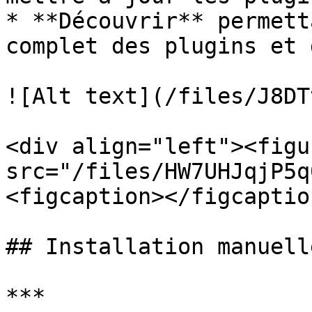
* **Découvrir** permett
complet des plugins et 
![Alt text](/files/J8DT
<div align="left"><figu
src="/files/HW7UHJqjP5q
<figcaption></figcaptio
## Installation manuelle
***
