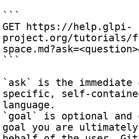
```

GET https://help.glpi-
project.org/tutorials/f
space.md?ask=<question>
```

`ask` is the immediate 
specific, self-containe
language.

`goal` is optional and 
goal you are ultimately
behalf of the user. Git