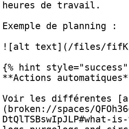
heures de travail.

Exemple de planning :

![alt text](/files/fifK
{% hint style="success" 
**Actions automatiques**
Voir les différentes [a
(broken://spaces/QFOh36
DtQlTSBswIpJLP#what-is-